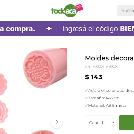
Moldes decora
M3509-m3509
$
143
✅Aclará el color que des
✅Tamaño: 14x7cm
✅Material: ABS, metal
1