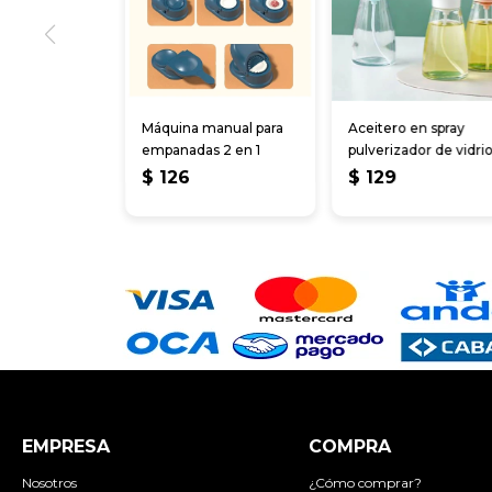
Máquina manual para
Aceitero en spray
empanadas 2 en 1
pulverizador de vidri
200ml
$
126
$
129
EMPRESA
COMPRA
Nosotros
¿Cómo comprar?