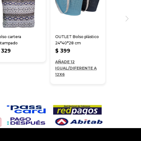
lso cartera
OUTLET Bolso plástico
stampado
24*40*28 cm
329
$
399
AÑADE 12
IGUAL/DIFERENTE A
12X6