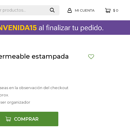
$
0
ermeable estampada
seas en la observación del checkout
prox.
eser organizador
COMPRAR