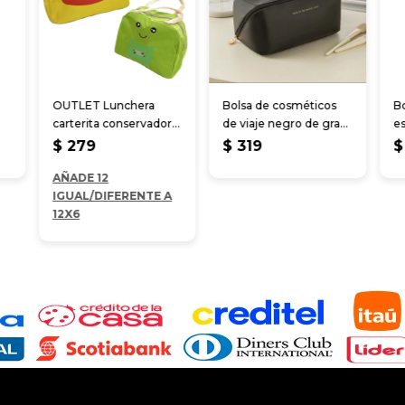
OUTLET Lunchera
Bolsa de cosméticos
Bo
carterita conservadora
de viaje negro de gran
e
23*20 cm
capacidad
$
279
$
319
$
AÑADE 12
IGUAL/DIFERENTE A
12X6