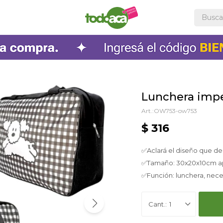
Lunchera imp
OW753-ow753
$
316
✅Aclará el diseño que de
✅Tamaño: 30x20x10cm a
✅Función: lunchera, nec
1