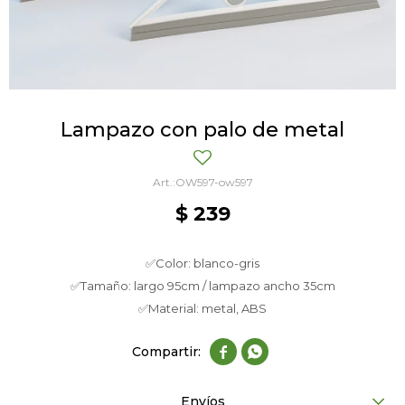
Lampazo con palo de metal
OW597-ow597
$
239
✅Color: blanco-gris
✅Tamaño: largo 95cm / lampazo ancho 35cm
✅Material: metal, ABS


Envíos