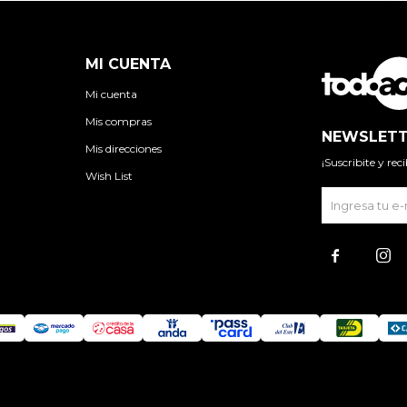
MI CUENTA
Mi cuenta
Mis compras
NEWSLETT
Mis direcciones
¡Suscribite y re
Wish List

