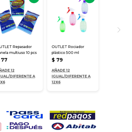
UTLET Repasador
OUTLET Rociador
anela multiuso 10 pcs
plástico 500 ml
77
$
79
ÑADE 12
AÑADE 12
GUAL/DIFERENTE A
IGUAL/DIFERENTE A
2X6
12X6