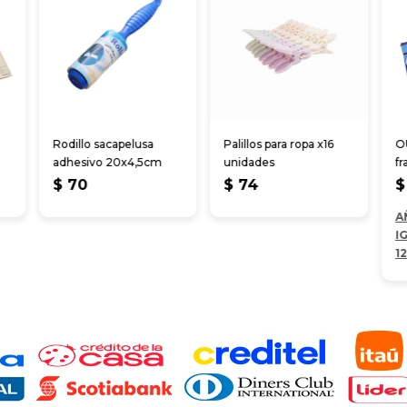
Rodillo sacapelusa
Palillos para ropa x16
O
adhesivo 20x4,5cm
unidades
fr
$
70
$
74
$
A
I
1