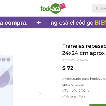
Franelas repasa
24x24 cm aprox
OW962-ow962
$
72
✅Adecuado para limpieza de 
cristalería, etc.
✅Tamaño: 24x24cm
✅Material: fibra