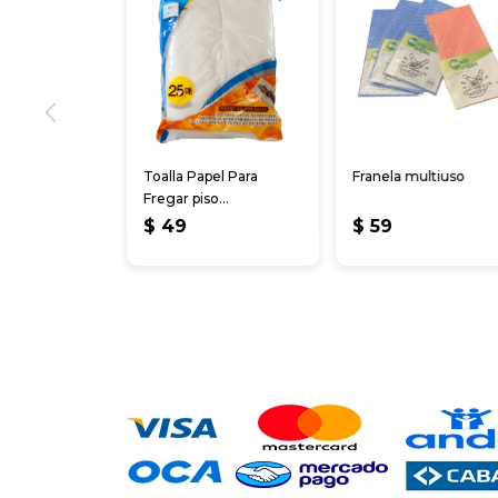
Toalla Papel Para
Franela multiuso
Fregar piso
Descartables 20*30cm
$
49
$
59