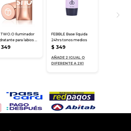
.TWO.O Iluminador
FEBBLE Base líquida
dratante para labios y
24hrs tonos medios
jillas
349
$
349
AÑADE 2 IGUAL O
DIFERENTE A 2X1