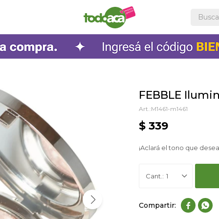
FEBBLE Ilumi
M1461-m1461
$
339
¡Aclará el tono que desea
1

