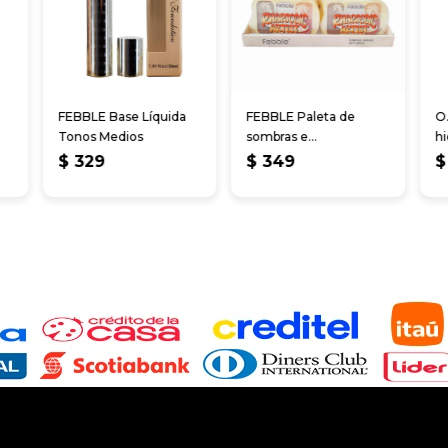
FEBBLE Base Líquida
FEBBLE Paleta de
O
Tonos Medios
sombras e
hi
iluminaciones
me
$
329
$
349
$