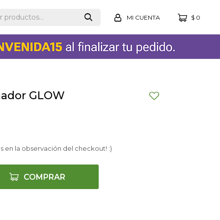
$
0
nador GLOW
s en la observación del checkout! :)
COMPRAR