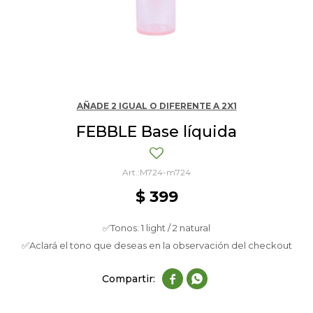
AÑADE 2 IGUAL O DIFERENTE A 2X1
FEBBLE Base líquida
M724-m724
$
399
✅Tonos: 1 light / 2 natural
✅Aclará el tono que deseas en la observación del checkout

