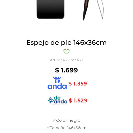
Espejo de pie 146x36cm
M3439-m3439
$
1.699
$
1.359
$
1.529
✅Color: negro
✅Tamaño: 146x36cm