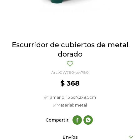
Escurridor de cubiertos de metal
dorado
OW780-ow780
$
368
✅Tamaño: 15.5x17.2x8.5cm
✅Material: metal


Envíos