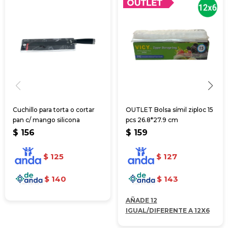
Cuchillo para torta o cortar
OUTLET Bolsa símil ziploc 15
pan c/ mango silicona
pcs 26.8*27.9 cm
$
156
$
159
$
125
$
127
$
140
$
143
AÑADE 12
IGUAL/DIFERENTE A 12X6