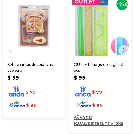
Set de cintas decorativas
OUTLET Juego de reglas 3
capibara
pcs
$
99
$
99
$
79
$
79
$
89
$
89
AÑADE 12
IGUAL/DIFERENTE A 12X6