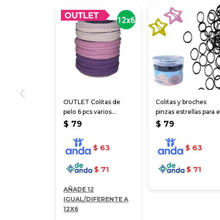
OUTLET Colitas de
Colitas y broches
pelo 6 pcs varios
pinzas estrellas para e
colores
cabello
$
79
$
79
$
63
$
63
$
71
$
71
AÑADE 12
IGUAL/DIFERENTE A
12X6