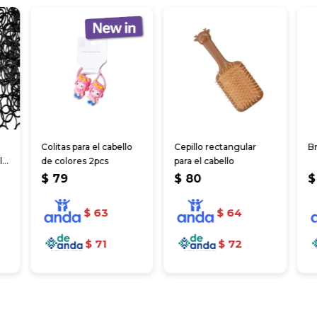
Colitas para el cabello
Cepillo rectangular
Br
l
de colores 2pcs
para el cabello
$
79
$
80
$
$
63
$
64
$
71
$
72