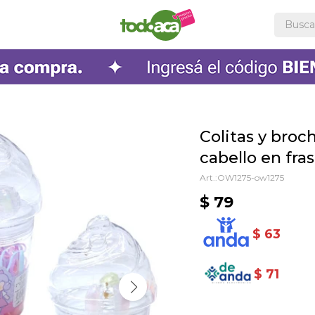
Colitas y broc
cabello en fra
OW1275-ow1275
$
79
$
63
$
71