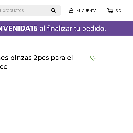
$
0
hes pinzas 2pcs para el
sco