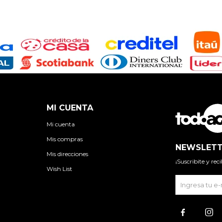
MI CUENTA
Mi cuenta
Mis compras
NEWSLETT
Mis direcciones
¡Suscribite y re
Wish List

