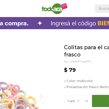
Colitas para el c
frasco
OW1711-ow1711
$
79
✅Color: multicolor
✅Presentación: frasco 18x5
1