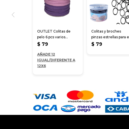
OUTLET Colitas de
Colitas y broches
pelo 6 pcs varios
pinzas estrellas para e
colores
cabello
$
79
$
79
AÑADE 12
IGUAL/DIFERENTE A
12X6