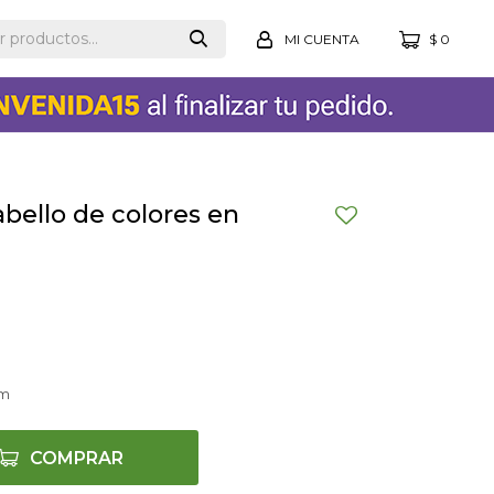
$
0
abello de colores en
cm
COMPRAR