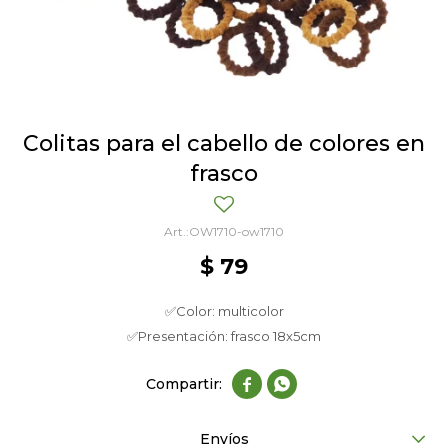
Colitas para el cabello de colores en
frasco
OW1710-ow1710
$
79
✅Color: multicolor
✅Presentación: frasco 18x5cm


Envíos