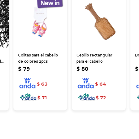
Colitas para el cabello
Cepillo rectangular
Br
l
de colores 2pcs
para el cabello
$
79
$
80
$
$
63
$
64
$
71
$
72