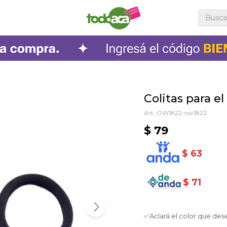
Colitas para el
OW1822-ow1822
$
79
$
63
$
71
✅Aclará el color que des