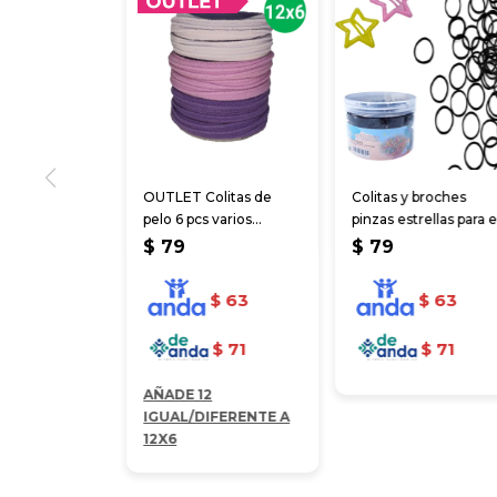
OUTLET Colitas de
Colitas y broches
pelo 6 pcs varios
pinzas estrellas para e
colores
cabello
$
79
$
79
$
63
$
63
$
71
$
71
AÑADE 12
IGUAL/DIFERENTE A
12X6