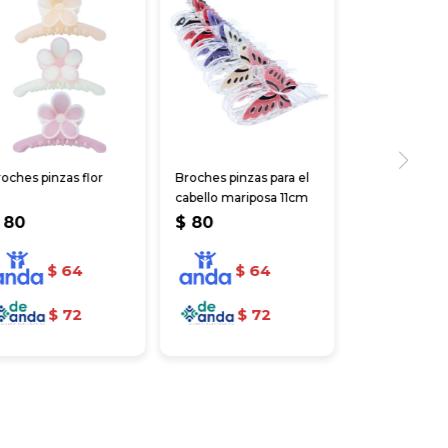
oches pinzas flor
Broches pinzas para el
cabello mariposa 11cm
80
$
80
$
64
$
64
$
72
$
72