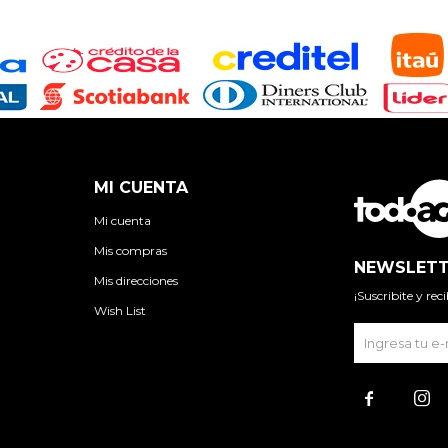
MI CUENTA
Mi cuenta
Mis compras
NEWSLETT
Mis direcciones
¡Suscribite y re
Wish List

