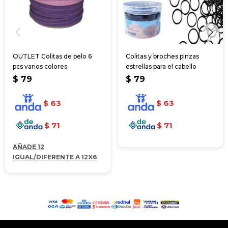
OUTLET Colitas de pelo 6
Colitas y broches pinzas
pcs varios colores
estrellas para el cabello
$
79
$
79
$
63
$
63
$
71
$
71
AÑADE 12
IGUAL/DIFERENTE A 12X6