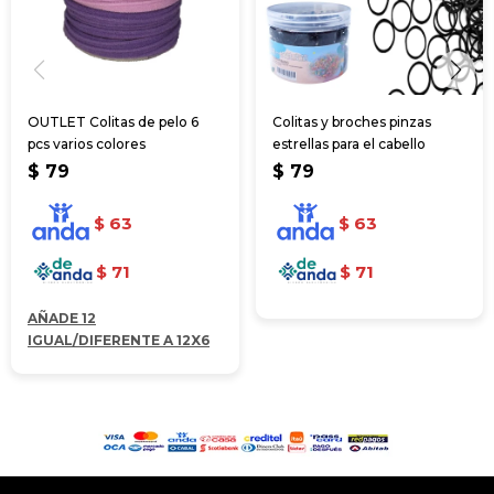
OUTLET Colitas de pelo 6
Colitas y broches pinzas
pcs varios colores
estrellas para el cabello
$
79
$
79
$
63
$
63
$
71
$
71
AÑADE 12
IGUAL/DIFERENTE A 12X6