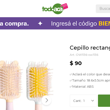
Cepillo rectan
OW1136-ow1136
$
90
✅Aclará el color que des
✅Tamaño: 18.6x5.5cm apr
✅Material: ABS
1