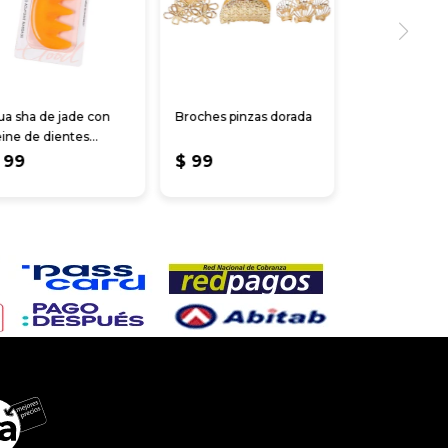
a sha de jade con
Broches pinzas dorada
ine de dientes
randes
99
$
99