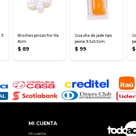
 3
Broches pinzas flor lila
Gua sha de jade tipo
Gu
8cm
peine 9.5x5.5cm
pe
g
$
89
$
99
$
MI CUENTA
Mi cuenta