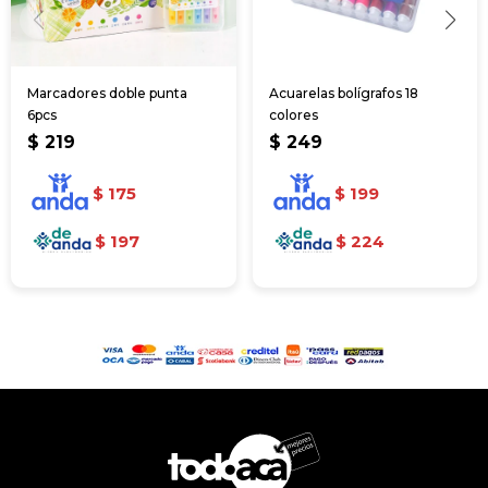
Marcadores doble punta
Acuarelas bolígrafos 18
6pcs
colores
$
219
$
249
$
175
$
199
$
197
$
224