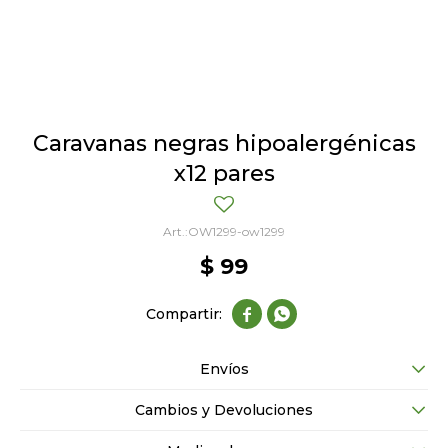
Caravanas negras hipoalergénicas
x12 pares
OW1299-ow1299
$
99


Envíos
Cambios y Devoluciones