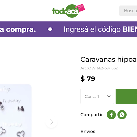
Caravanas hipoa
OW1662-ow1662
$
79
1


Envíos