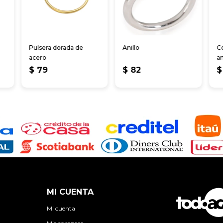
Pulsera dorada de
Anillo
Co
acero
an
$
79
$
82
$
MI CUENTA
Mi cuenta