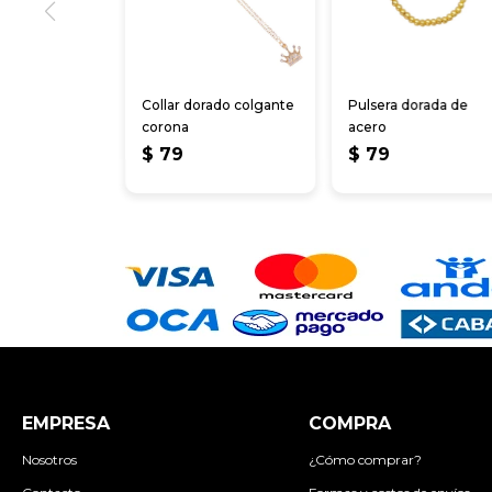
Collar dorado colgante
Pulsera dorada de
corona
acero
$
79
$
79
EMPRESA
COMPRA
Nosotros
¿Cómo comprar?