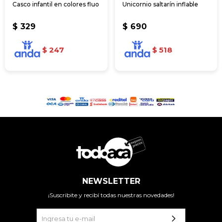
Casco infantil en colores fluo
Unicornio saltarín inflable
$
329
$
690
$
247
$
518
NEWSLETTER
¡Suscribite y recibí todas nuestras novedades!