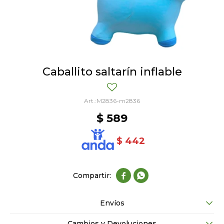
Caballito saltarín inflable
M2836-m2836
$
589
$
442


Envíos
Cambios y Devoluciones