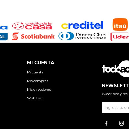
MI CUENTA
Mi cuenta
Mis compras
NEWSLETT
Mis direcciones
¡Suscribite y re
Wish List

