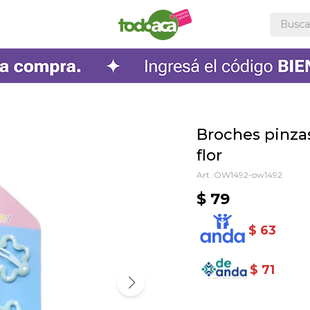
Broches pinzas
flor
OW1492-ow1492
$
79
$
63
$
71