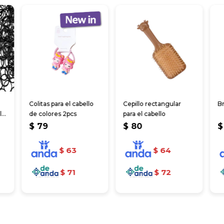
Colitas para el cabello
Cepillo rectangular
Br
l
de colores 2pcs
para el cabello
$
79
$
80
$
$
63
$
64
$
71
$
72