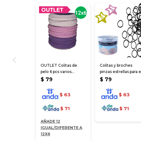
OUTLET Colitas de
Colitas y broches
pelo 6 pcs varios
pinzas estrellas para e
colores
cabello
$
79
$
79
$
63
$
63
$
71
$
71
AÑADE 12
IGUAL/DIFERENTE A
12X6