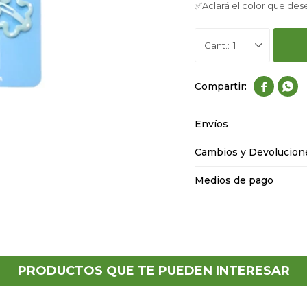
✅Aclará el color que des
1


Envíos
Cambios y Devolucion
Medios de pago
PRODUCTOS QUE TE PUEDEN INTERESAR