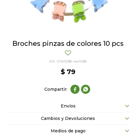
Broches pinzas de colores 10 pcs
OW1268-ow1268
$
79


Envíos
Cambios y Devoluciones
Medios de pago