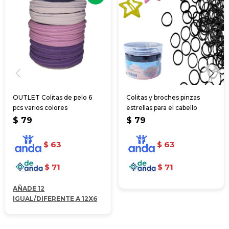
OUTLET Colitas de pelo 6
Colitas y broches pinzas
pcs varios colores
estrellas para el cabello
$
79
$
79
$
63
$
63
$
71
$
71
AÑADE 12
IGUAL/DIFERENTE A 12X6