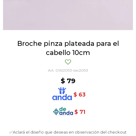
Broche pinza plateada para el
cabello 10cm
OW2093-ow2093
$
79
$
63
$
71
✅Aclará el diseño que deseas en observación del checkout