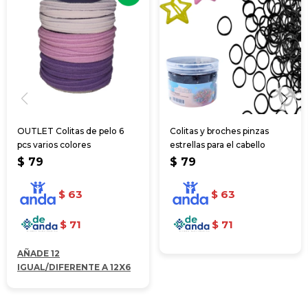
OUTLET Colitas de pelo 6
Colitas y broches pinzas
pcs varios colores
estrellas para el cabello
$
79
$
79
$
63
$
63
$
71
$
71
AÑADE 12
IGUAL/DIFERENTE A 12X6