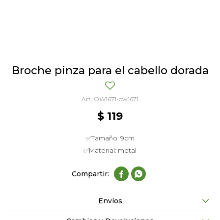
Broche pinza para el cabello dorada
OW1671-ow1671
$
119
✅Tamaño: 9cm
✅Material: metal


Envíos