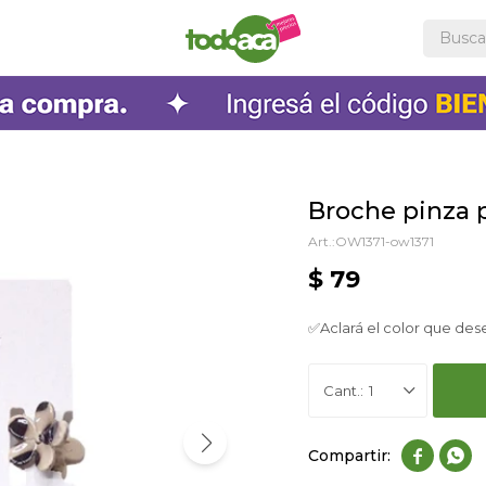
Broche pinza pa
OW1371-ow1371
$
79
✅Aclará el color que des
1

