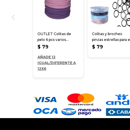
OUTLET Colitas de
Colitas y broches
pelo 6 pcs varios
pinzas estrellas para e
colores
cabello
$
79
$
79
AÑADE 12
IGUAL/DIFERENTE A
12X6