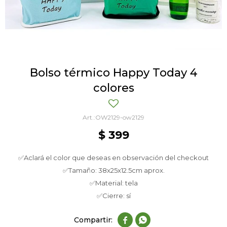
Bolso térmico Happy Today 4
colores
OW2129-ow2129
$
399
✅Aclará el color que deseas en observación del checkout
✅Tamaño: 38x25x12.5cm aprox.
✅Material: tela
✅Cierre: sí

