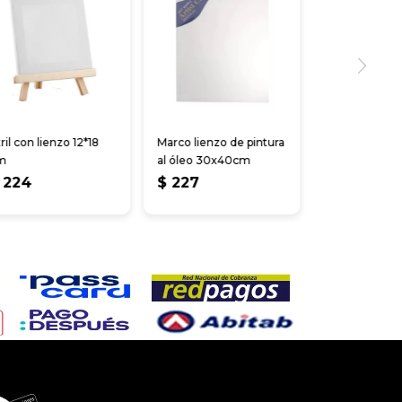
ril con lienzo 12*18
Marco lienzo de pintura
m
al óleo 30x40cm
224
$
227