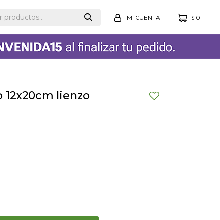
$
0
zo 12x20cm lienzo