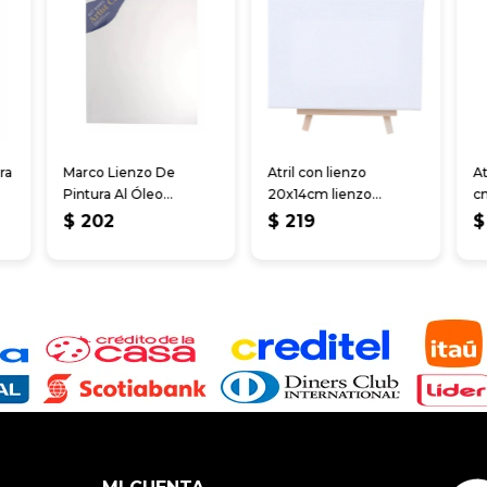
ra
Marco Lienzo De
Atril con lienzo
At
Pintura Al Óleo
20x14cm lienzo
c
30x30cm
13x18cm
$
202
$
219
$