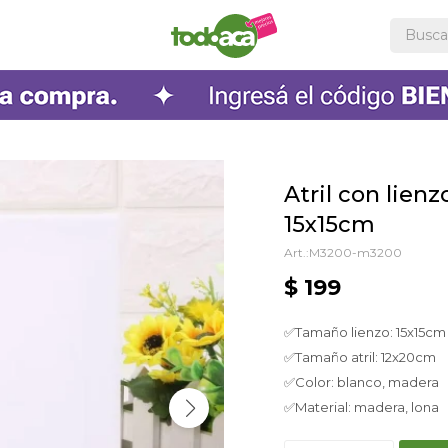
Atril con lien
15x15cm
M3200-m3200
$
199
✅Tamaño lienzo: 15x15cm
✅Tamaño atril: 12x20cm
✅Color: blanco, madera
✅Material: madera, lona