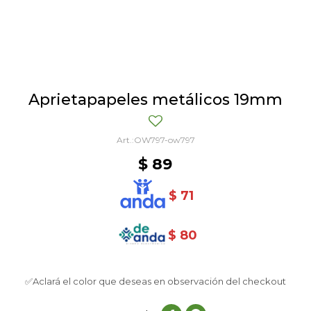
Aprietapapeles metálicos 19mm
OW797-ow797
$
89
$
71
$
80
✅Aclará el color que deseas en observación del checkout