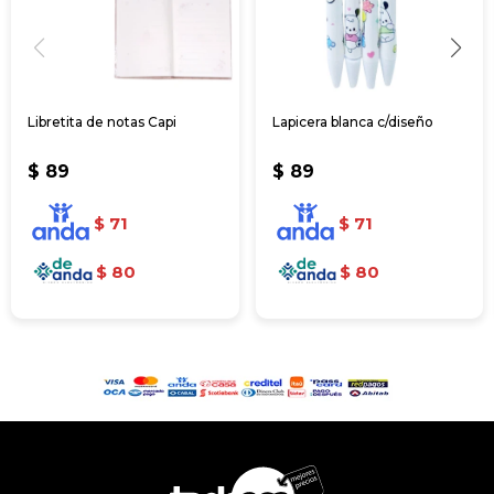
Libretita de notas Capi
Lapicera blanca c/diseño
$
89
$
89
$
71
$
71
$
80
$
80