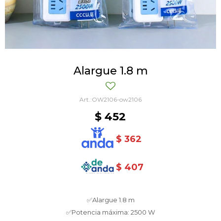
Alargue 1.8 m
OW2106-ow2106
$
452
$
362
$
407
✅Alargue 1.8 m
✅Potencia máxima: 2500 W