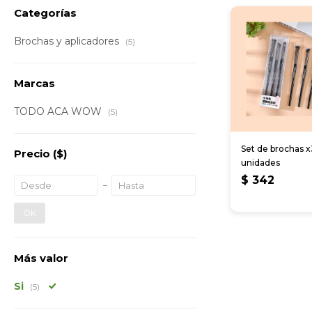
Categorías
Brochas y aplicadores
(5)
Marcas
TODO ACA WOW
(5)
Set de brochas x
Precio
($)
unidades
$
342
OK
Más valor
Si
(5)