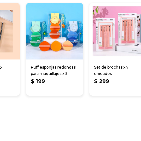
3
Puff esponjas redondas
Set de brochas x4
para maquillajes x3
unidades
$
199
$
299