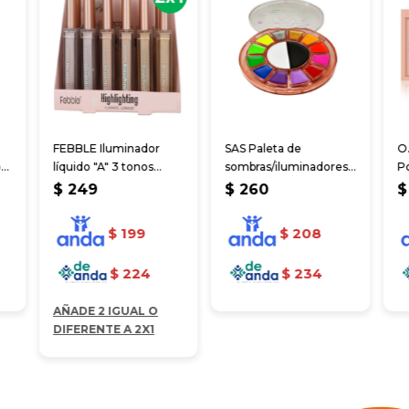
FEBBLE Iluminador
SAS Paleta de
O
or
líquido "A" 3 tonos
sombras/iluminadores,
P
claros
pintura profesional
$
249
$
260
$
$
199
$
208
$
224
$
234
AÑADE 2 IGUAL O
DIFERENTE A 2X1