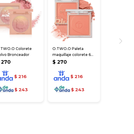
.TWO.O Colorete
O.TWO.O Paleta
olvo Bronceador
maquillaje colorete 6
colores larga duración
270
$
270
$
216
$
216
$
243
$
243