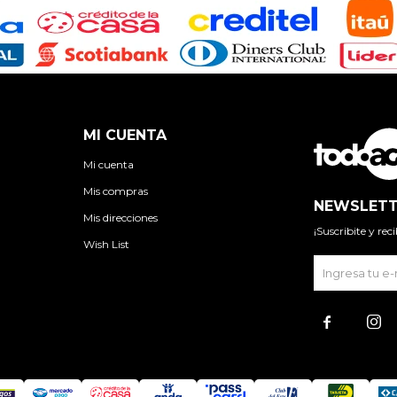
MI CUENTA
Mi cuenta
Mis compras
NEWSLETT
Mis direcciones
¡Suscribite y re
Wish List

