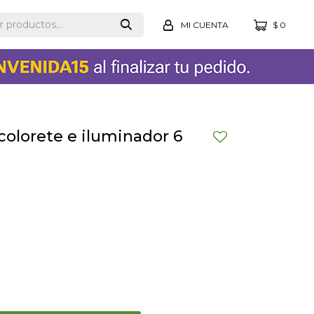
$
0
colorete e iluminador 6