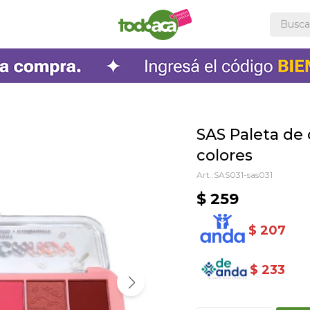
SAS Paleta de 
colores
SAS031-sas031
$
259
$
207
$
233