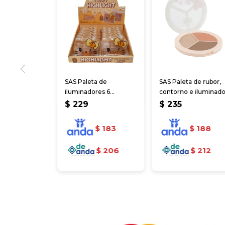
SAS Paleta de
SAS Paleta de rubor,
iluminadores 6
contorno e iluminad
tonalidades
3 tonalidades.
$
229
$
235
$
183
$
188
$
206
$
212