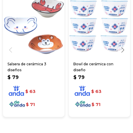
Salsera de cerámica 3
Bowl de cerámica con
diseños
diseño
$
79
$
79
$
63
$
63
$
71
$
71